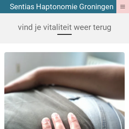
Sentias Haptonomie Groningen
Ga
direct
naar
vind je vitaliteit weer terug
de
hoofdinhoud